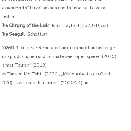
„Assum Preto“
Luiz Gonzaga und Humberto Teixeira
,
rasilien
The Chirping of the Lark“
John Playford (1623-1687)
„The Seagull“
Schottlan
Konzert 1
die neue Reihe von laim_up knüpft an bisherige
Musikproduktionen und Formate wie „open space“ (2019),
„Laimer Touren“ (2019),
„DisTanz im KonTakt“ (2020), „Keine Arbeit, kein Geld…“
(2020), „zwischen den Jahren“ (2020/21) an.