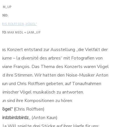
AIM_UP
IDEO:
HRIS ROLFFSEN „VÖGEL“
OTO:
MAX MEDL + LAIM_UP
Das Konzert entstand zur Ausstellung „die Vielfalt der
Bäume – la diversité des arbres“ mit Fotografien von
Viviane François. Das Thema des Konzerts waren Vögel
und ihre Stimmen.
Wir hatten den Noise-Musiker Anton
Kaun und Chris Rolffsen gebeten, auf Tonaufnahmen
heimischer Vögel musikalisch zu antworten.
Nun sind ihre Kompositionen zu hören:
Vögel“ (
Chris Rolffsen)
birdzbirdzbirdz
„ (Anton Kaun)
lla Will spielte drei Stücke auf ihrer Harfe für uns: