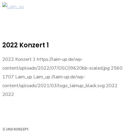
2022 Konzert 1
2022 Konzert 1
https://laim-up.de/wp-
content/uploads/2022/07/DSC09620bb-scaled.jpg
2560
1707
Laim_up
Laim_up
//laim-up.de/wp-
content/uploads/2021/03/logo_laimup_black.svg
2022
2022
DEE UND KONZEPT: