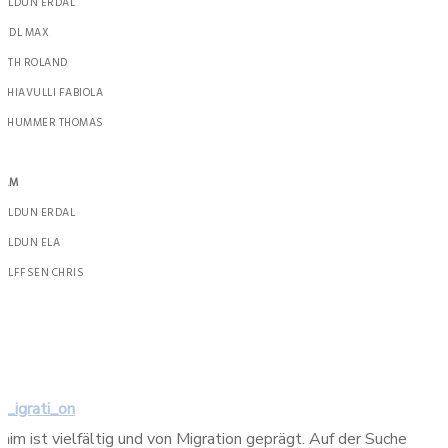
ULDUN ERDAL
EDL MAX
OTH ROLAND
CHIAVULLI FABIOLA
SCHUMMER THOMAS
ILM
ULDUN ERDAL
ULDUN ELA
OLFFSEN CHRIS
M_igrati_on
aim ist vielfältig und von Migration geprägt. Auf der Suche