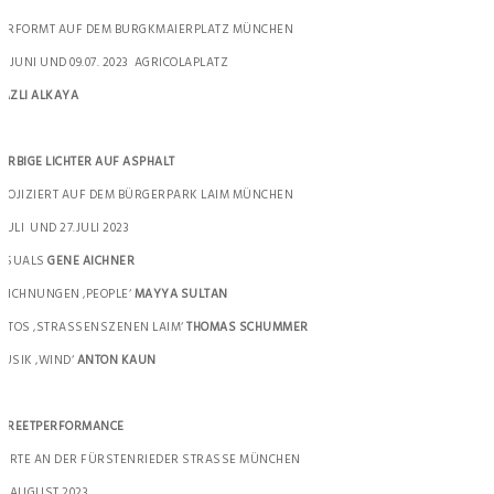
ERFORMT AUF DEM BURGKMAIERPLATZ MÜNCHEN
2.JUNI UND 09.07. 2023 AGRICOLAPLATZ
AZLI ALKAYA
ARBIGE LICHTER AUF ASPHALT
ROJIZIERT AUF DEM BÜRGERPARK LAIM MÜNCHEN
.JULI UND 27.JULI 2023
VISUALS
GENE AICHNER
EICHNUNGEN ‚PEOPLE‘
MAYYA SULTAN
OTOS ‚STRASSENSZENEN LAIM‘
THOMAS SCHUMMER
USIK ‚WIND‘
ANTON KAUN
STREETPERFORMANCE
 ORTE AN DER FÜRSTENRIEDER STRASSE MÜNCHEN
8.AUGUST 2023