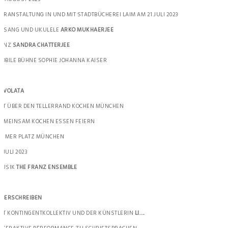
ERANSTALTUNG IN UND MIT STADTBÜCHEREI LAIM AM 21.JULI 2023
ESANG UND UKULELE
ARKO MUKHAERJEE
TANZ
SANDRA CHATTERJEE
OBILE BÜHNE SOPHIE JOHANNA KAISER
AVOLATA
IT ÜBER DEN TELLERRAND KOCHEN MÜNCHEN
EMEINSAM KOCHEN ESSEN FEIERN
AIMER PLATZ MÜNCHEN
5.JULI 2023
MUSIK
THE FRANZ ENSEMBLE
BERSCHREIBEN
IT KONTINGENTKOLLEKTIV UND DER KÜNSTLERIN
LI….