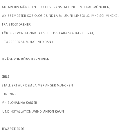
TADTARCHIV MÜNCHEN – FOLGEVERANSTALTUNG – MIT LMU MÜNCHEN,
RAXISSEMESTER SOZIOLOGIE UND LAIM_UP, PHILIP ZÖLLS, IMKE SCHMINCKE,
ETRA STOCKDREHER
EFÖRDERT VON BEZIRKSAUSSCHUSS LAIM, SOZIALREFERAT,
ULTURREFERAT, MÜNCHNER BANK
EITRÄGE VON KÜNSTLER*INNEN
OBILE
NSTALLIERT AUF DEM LAIMER ANGER MÜNCHEN
1.JUNI 2023
OPHIE JOHANNA KAISER
OUNDINSTALLATION ‚WIND‘
ANTON KAUN
SCHWARZE ERDE