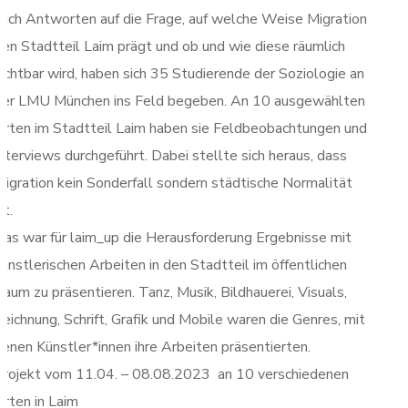
nach Antworten auf die Frage, auf welche Weise Migration
den Stadtteil Laim prägt und ob und wie diese räumlich
sichtbar wird, haben sich 35 Studierende der Soziologie an
der LMU München ins Feld begeben. An 10 ausgewählten
Orten im Stadtteil Laim haben sie Feldbeobachtungen und
nterviews durchgeführt. Dabei stellte sich heraus, dass
Migration kein Sonderfall sondern städtische Normalität
st.
Das war für laim_up die Herausforderung Ergebnisse mit
ünstlerischen Arbeiten in den Stadtteil im öffentlichen
aum zu präsentieren. Tanz, Musik, Bildhauerei, Visuals,
eichnung, Schrift, Grafik und Mobile waren die Genres, mit
denen Künstler*innen ihre Arbeiten präsentierten.
Projekt vom 11.04. – 08.08.2023 an 10 verschiedenen
Orten in Laim