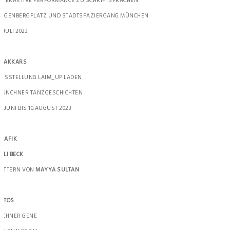
NTERAKTIVE PERFORMANCE ZU SCHRIFTSPRACHEN
OGENBERGPLATZ UND STADTSPAZIERGANG MÜNCHEN
5.JULI 2023
CHAKKARS
USSTELLUNG LAIM_UP LADEN
ÜNCHNER TANZGESCHICHTEN
7.JUNI BIS 10.AUGUST 2023
RAFIK
LLI BECK
ATTERN VON
MAYYA SULTAN
OTOS
ICHNER GENE