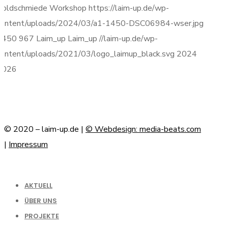
Goldschmiede Workshop
https://laim-up.de/wp-
content/uploads/2024/03/a1-1450-DSC06984-wser.jpg
1450
967
Laim_up
Laim_up
//laim-up.de/wp-
content/uploads/2021/03/logo_laimup_black.svg
2024
2026
© 2020 – laim-up.de |
© Webdesign: media-beats.com
|
Impressum
AKTUELL
ÜBER UNS
PROJEKTE