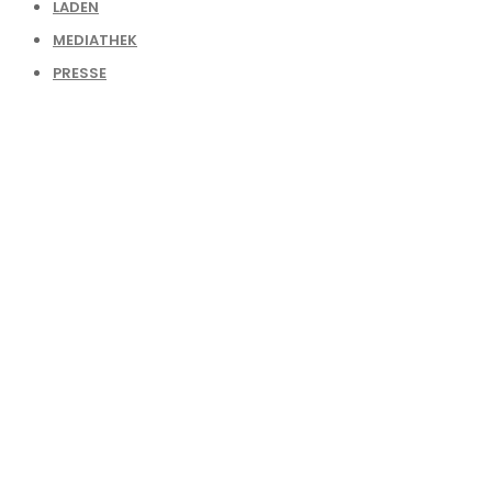
LADEN
MEDIATHEK
PRESSE
SPENDEN
KONTAKT
Enter your
text here
Login to Laim_up