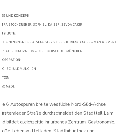
DEE UND KONZEPT:
ETRA STOCKDREHER, SOPHIE J. KAISER, SEVDA CAKIR
ETEILIGTE:
TUDENT*INNEN DES 4. SEMESTERS DES STUDIENGANGES « MANAGEMENT
OZIALER INNOVATION » DER HOCHSCHULE MÜNCHEN
OOPERATION:
HOCHSCHULE MÜNCHEN
OTOS:
AX MEDL
Die 6 Autospuren breite westliche Nord-Süd-Achse
Fürstenrieder Straße durchschneidet den Stadtteil Laim
nd bildet gleichzeitig ihr urbanes Zentrum. Gastronomie,
große Lebensmittelläden, Stadtbibliothek und