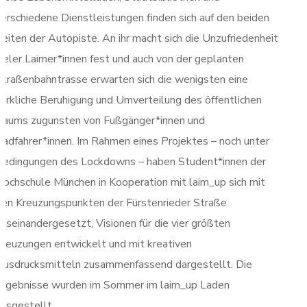
verschiedene Dienstleistungen finden sich auf den beiden
eiten der Autopiste. An ihr macht sich die Unzufriedenheit
vieler Laimer*innen fest und auch von der geplanten
Straßenbahntrasse erwarten sich die wenigsten eine
wirkliche Beruhigung und Umverteilung des öffentlichen
Raums zugunsten von Fußgänger*innen und
Radfahrer*innen. Im Rahmen eines Projektes – noch unter
Bedingungen des Lockdowns – haben Student*innen der
Hochschule München in Kooperation mit laim_up sich mit
den Kreuzungspunkten der Fürstenrieder Straße
auseinandergesetzt, Visionen für die vier größten
Kreuzungen entwickelt und mit kreativen
Ausdrucksmitteln zusammenfassend dargestellt. Die
Ergebnisse wurden im Sommer im laim_up Laden
ausgestellt.