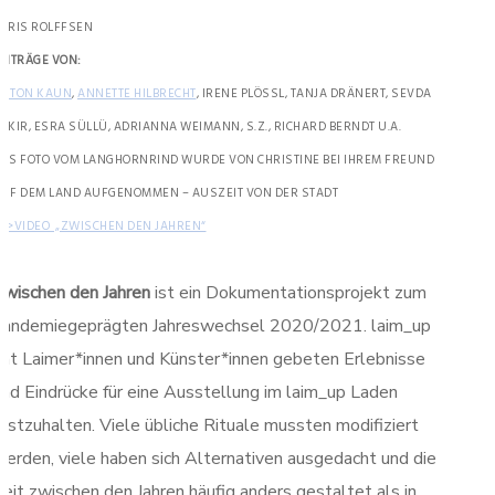
HRIS ROLFFSEN
EITRÄGE VON:
ANTON KAUN
,
ANNETTE HILBRECHT
, IRENE PLÖSSL, TANJA DRÄNERT, SEVDA C
KIR, ESRA SÜLLÜ, ADRIANNA WEIMANN, S.Z., RICHARD BERNDT U.A.
AS FOTO VOM LANGHORNRIND WURDE VON CHRISTINE BEI IHREM FREUND
UF DEM LAND AUFGENOMMEN – AUSZEIT VON DER STADT
>>VIDEO „ZWISCHEN DEN JAHREN“
Zwischen den Jahren
ist ein Dokumentationsprojekt zum
pandemiegeprägten Jahreswechsel 2020/2021. laim_up
hat Laimer*innen und Künster*innen gebeten Erlebnisse
und Eindrücke für eine Ausstellung im laim_up Laden
festzuhalten. Viele übliche Rituale mussten modifiziert
werden, viele haben sich Alternativen ausgedacht und die
eit zwischen den Jahren häufig anders gestaltet als in