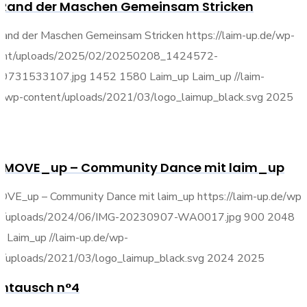
Rand der Maschen Gemeinsam Stricken
and der Maschen Gemeinsam Stricken
https://laim-up.de/wp-
ent/uploads/2025/02/20250208_1424572-
9731533107.jpg
1452
1580
Laim_up
Laim_up
//laim-
e/wp-content/uploads/2021/03/logo_laimup_black.svg
2025
6
_MOVE_up – Community Dance mit laim_up
OVE_up – Community Dance mit laim_up
https://laim-up.de/wp-
t/uploads/2024/06/IMG-20230907-WA0017.jpg
900
2048
p
Laim_up
//laim-up.de/wp-
t/uploads/2021/03/logo_laimup_black.svg
2024
2025
entausch n°4