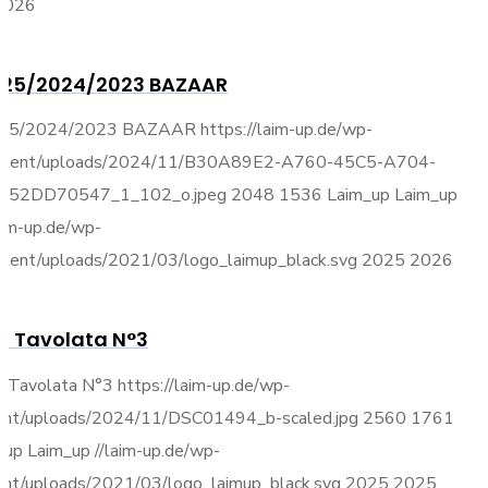
2026
25/2024/2023 BAZAAR
25/2024/2023 BAZAAR
https://laim-up.de/wp-
ntent/uploads/2024/11/B30A89E2-A760-45C5-A704-
C52DD70547_1_102_o.jpeg
2048
1536
Laim_up
Laim_up
aim-up.de/wp-
ntent/uploads/2021/03/logo_laimup_black.svg
2025
2026
5 Tavolata N°3
 Tavolata N°3
https://laim-up.de/wp-
ent/uploads/2024/11/DSC01494_b-scaled.jpg
2560
1761
_up
Laim_up
//laim-up.de/wp-
ent/uploads/2021/03/logo_laimup_black.svg
2025
2025