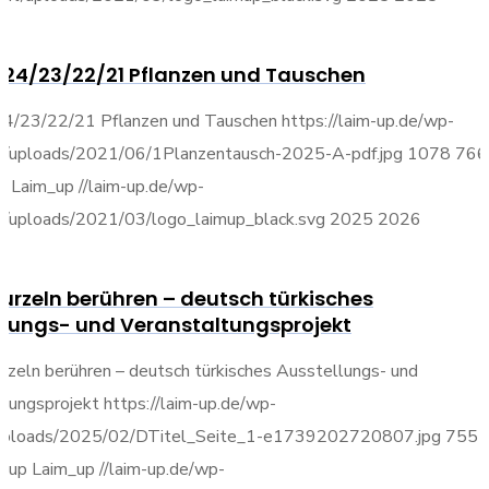
24/23/22/21 Pflanzen und Tauschen
4/23/22/21 Pflanzen und Tauschen
https://laim-up.de/wp-
t/uploads/2021/06/1Planzentausch-2025-A-pdf.jpg
1078
766
p
Laim_up
//laim-up.de/wp-
t/uploads/2021/03/logo_laimup_black.svg
2025
2026
urzeln berühren – deutsch türkisches
llungs- und Veranstaltungsprojekt
zeln berühren – deutsch türkisches Ausstellungs- und
ltungsprojekt
https://laim-up.de/wp-
uploads/2025/02/DTitel_Seite_1-e1739202720807.jpg
755
m_up
Laim_up
//laim-up.de/wp-