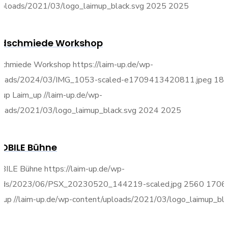
uploads/2021/03/logo_laimup_black.svg
2025
2025
ldschmiede Workshop
schmiede Workshop
https://laim-up.de/wp-
ploads/2024/03/IMG_1053-scaled-e1709413420811.jpeg
18
_up
Laim_up
//laim-up.de/wp-
loads/2021/03/logo_laimup_black.svg
2024
2025
MOBILE Bühne
BILE Bühne
https://laim-up.de/wp-
oads/2023/06/PSX_20230520_144219-scaled.jpg
2560
1706
_up
//laim-up.de/wp-content/uploads/2021/03/logo_laimup_bla