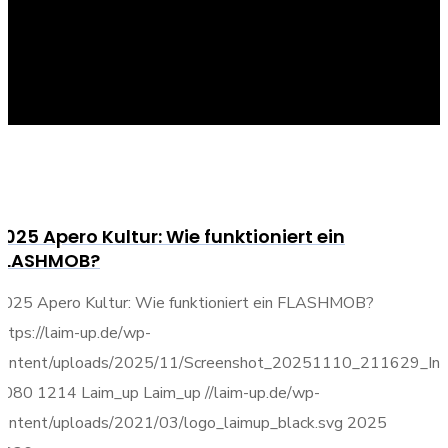
2025 Apero Kultur: Wie funktioniert ein
FLASHMOB?
2025 Apero Kultur: Wie funktioniert ein FLASHMOB?
https://laim-up.de/wp-
content/uploads/2025/11/Screenshot_20251110_211629_Inst
1080
1214
Laim_up
Laim_up
//laim-up.de/wp-
content/uploads/2021/03/logo_laimup_black.svg
2025